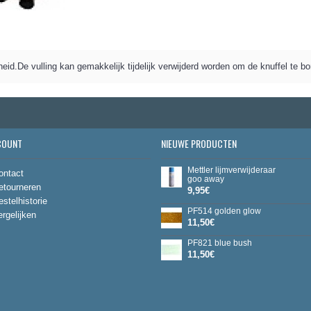
eid.De vulling kan gemakkelijk tijdelijk verwijderd worden om de knuffel te b
COUNT
NIEUWE PRODUCTEN
Mettler lijmverwijderaar
ontact
goo away
etourneren
9,95€
estelhistorie
PF514 golden glow
ergelijken
11,50€
PF821 blue bush
11,50€