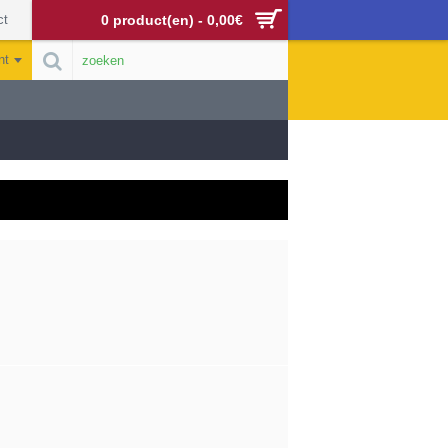
ct
0 product(en) - 0,00€
nt