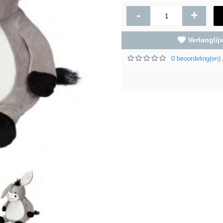
-
+
Verlanglijs
0 beoordeling(en)