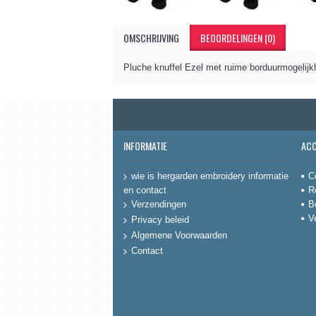
OMSCHRIJVING
BEOORDELINGEN (0)
Pluche knuffel Ezel met ruime borduurmogelijkh
INFORMATIE
AC
C
wie is hergarden embroidery informatie
en contact
R
B
Verzendingen
V
Privacy beleid
Algemene Voorwaarden
Contact