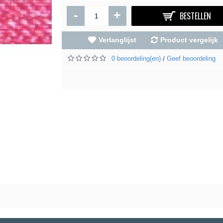
-
+
BESTELLEN
Verlanglijst
Product vergelijk
0 beoordeling(en)
Geef beoordeling
/