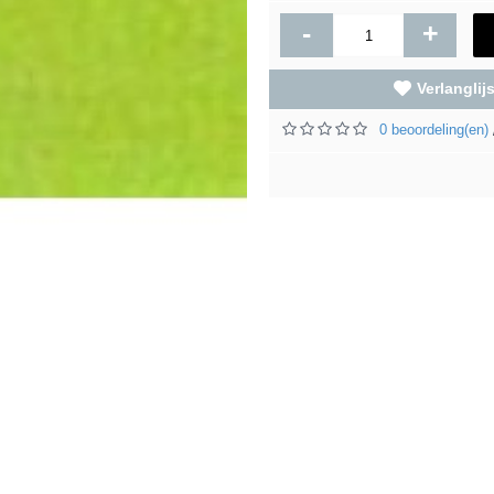
-
+
Verlanglijs
0 beoordeling(en)