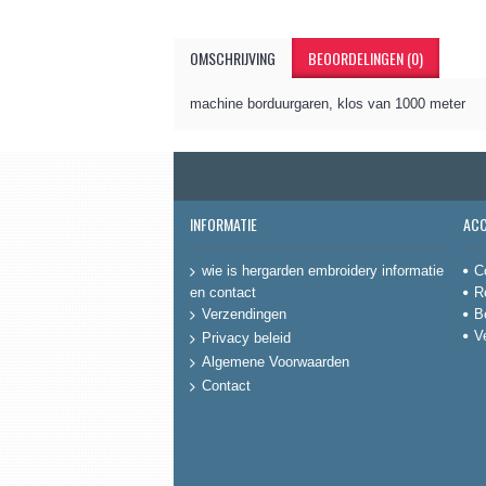
OMSCHRIJVING
BEOORDELINGEN (0)
machine borduurgaren, klos van 1000 meter
INFORMATIE
AC
C
wie is hergarden embroidery informatie
en contact
R
B
Verzendingen
V
Privacy beleid
Algemene Voorwaarden
Contact