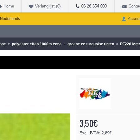
Home
Verlanglijst (
0
)
06 28 654 000
Conta
Accou
Nederlands
cone
polyester effen 1000m cone
groene en turquoise tinten
PF226 lem
3,50€
Excl. BTW: 2,89€