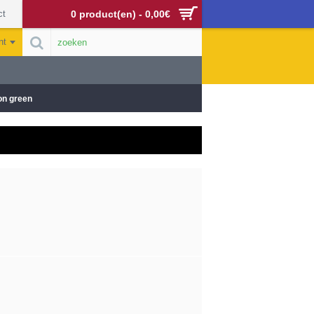
ct
0 product(en) - 0,00€
nt
on green