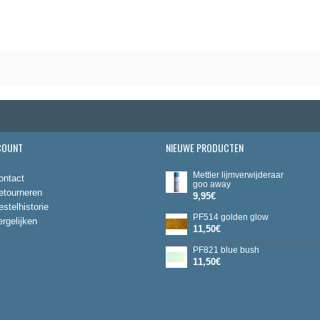
COUNT
NIEUWE PRODUCTEN
Mettler lijmverwijderaar
ontact
goo away
etourneren
9,95€
estelhistorie
PF514 golden glow
ergelijken
11,50€
PF821 blue bush
11,50€