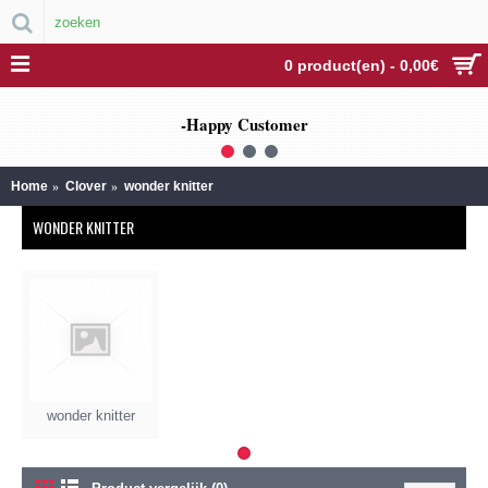
0 product(en) - 0,00€
-Happy Customer
1
2
3
Home
Clover
wonder knitter
WONDER KNITTER
wonder knitter