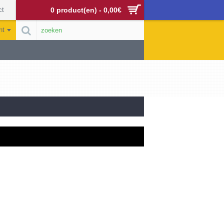
ct
0 product(en) - 0,00€
nt