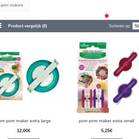
-pom makers
Product vergelijk (0)
Sorteren op:
om-pom maker extra large
pom-pom maker extra small
12,00€
5,25€