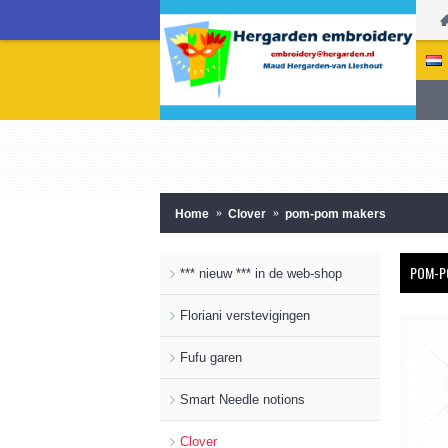
Home
Clover
pom-pom makers
POM-P
*** nieuw *** in de web-shop
Floriani verstevigingen
Fufu garen
Smart Needle notions
Clover