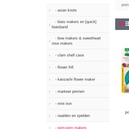
pom
- asian knots
- biais makers en [quick]
biaisband
- bow makers & sweetheart
rose makers
- clam shell case
- flower frill
- kanzashi flower maker
- markeer pennen
- mini iron
p
- naalden en spelden
- pom-pom makers