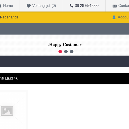
Home
Verlanglijst (
0
)
06 28 654 000
Conta
Accou
Nederlands
1
2
3
OM MAKERS