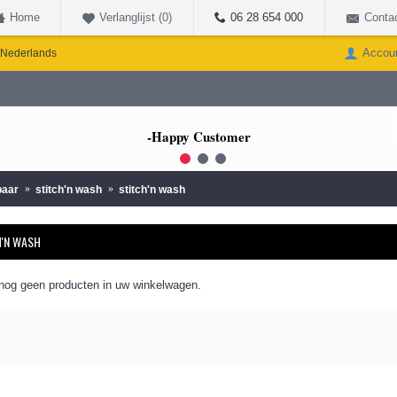
Home
Verlanglijst (
0
)
06 28 654 000
Conta
Accou
Nederlands
-Happy Customer
1
2
3
baar
stitch'n wash
stitch'n wash
H'N WASH
 nog geen producten in uw winkelwagen.