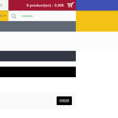
ct
0 product(en) - 0,00€
nt
VERDER