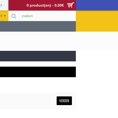
ct
0 product(en) - 0,00€
nt
VERDER