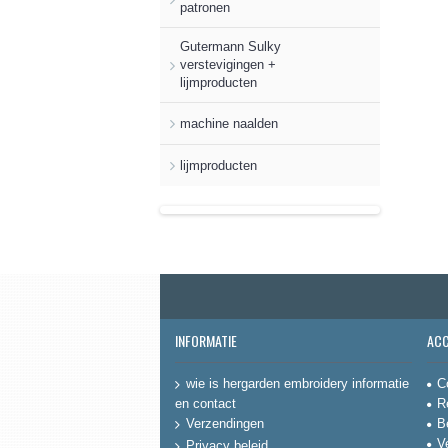
patronen
Gutermann Sulky
verstevigingen +
lijmproducten
machine naalden
lijmproducten
INFORMATIE
AC
C
wie is hergarden embroidery informatie
en contact
R
B
Verzendingen
V
Privacy beleid