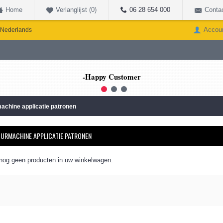
Home
Verlanglijst (
0
)
06 28 654 000
Conta
Accou
Nederlands
-Happy Customer
1
2
3
achine applicatie patronen
URMACHINE APPLICATIE PATRONEN
 nog geen producten in uw winkelwagen.