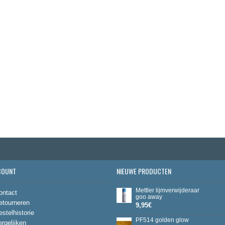
COUNT
NIEUWE PRODUCTEN
Mettler lijmverwijderaar
ontact
goo away
etourneren
9,95€
estelhistorie
PF514 golden glow
ergelijken