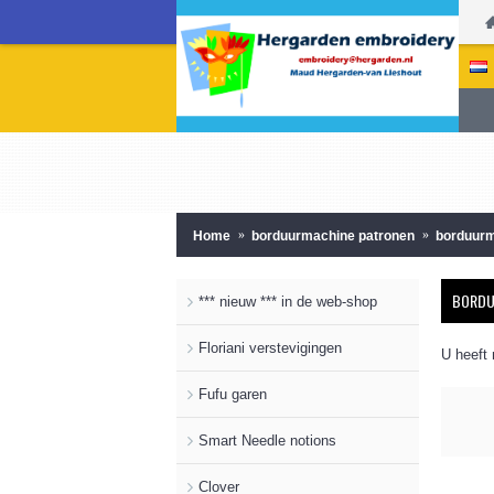
Home
borduurmachine patronen
borduurm
BORDU
*** nieuw *** in de web-shop
Floriani verstevigingen
U heeft
Fufu garen
Smart Needle notions
Clover