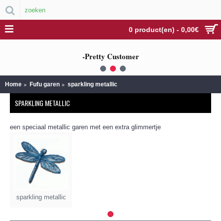
0 product(en) - 0,00€
-Pretty Customer
1
2
3
Home
Fufu garen
sparkling metallic
SPARKLING METALLIC
een speciaal metallic garen met een extra glimmertje
sparkling metallic