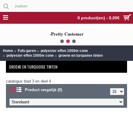
0 product(en) - 0,00€
-Pretty Customer
1
2
3
Home
Fufu garen
polyester effen 1000m cone
polyester effen 1000m cone
groene en turquoise tinten
GROENE EN TURQUOISE TINTEN
catalogus blad 3 en deel 4
Product vergelijk (0)