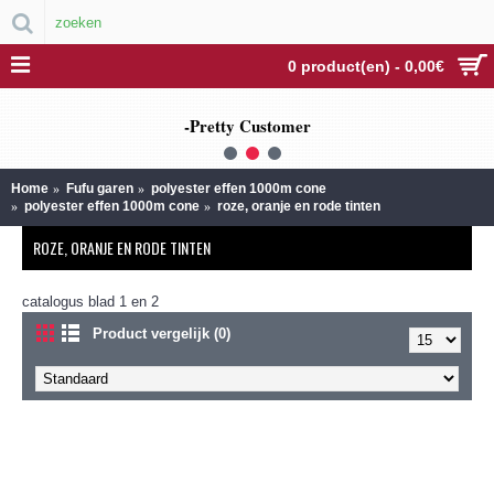
0 product(en) - 0,00€
-Pretty Customer
1
2
3
Home
Fufu garen
polyester effen 1000m cone
polyester effen 1000m cone
roze, oranje en rode tinten
ROZE, ORANJE EN RODE TINTEN
catalogus blad 1 en 2
Product vergelijk (0)